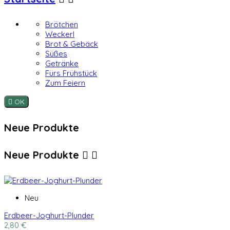
Brötchen
Weckerl
Brot & Gebäck
Süßes
Getränke
Fürs Frühstück
Zum Feiern

OK
Neue Produkte
Neue Produkte


Neu
Erdbeer-Joghurt-Plunder
2,80 €