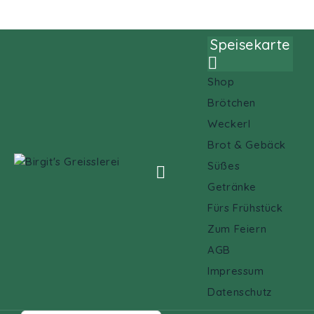
Mein Account
Speisekarte

Shop
Brötchen
Weckerl
Brot & Gebäck
Süßes

Getränke
Fürs Frühstück
Zum Feiern
AGB
Impressum
Datenschutz