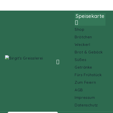
Mein Account
Speisekarte

Shop
Brötchen
Weckerl
Brot & Gebäck
Süßes

Getränke
Fürs Frühstück
Zum Feiern
AGB
Impressum
Datenschutz